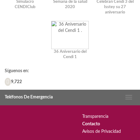
Simulacro
Semana de la salud
Celebran Cendi 3 del
CENDIClub
2020
Isstey su 27
aniversario
36 Aniversario del
Cendi 1
Síguenos en:
9,722
Teléfonos De Emergencia
Transparencia
Contacto
Avisos de Privacidad